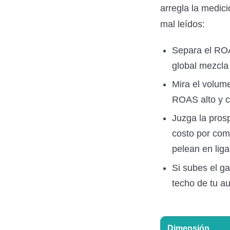
arregla la medic
mal leídos:
Separa el ROA
global mezcla 
Mira el volum
ROAS alto y ce
Juzga la pros
costo por com
pelean en liga
Si subes el g
techo de tu au
Dimensión