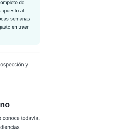
completo de
supuesto al
 pocas semanas
asto en traer
uno
e conoce todavía,
udiencias