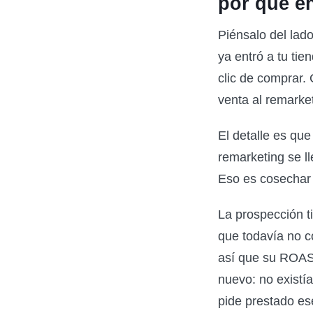
por qué e
Piénsalo del lad
ya entró a tu tien
clic de comprar.
venta al remarke
El detalle es qu
remarketing se ll
Eso es cosechar 
La prospección t
que todavía no 
así que su ROAS
nuevo: no existí
pide prestado es