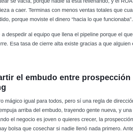
tear se vacía, porque nadie la está rellenando, y el ROA
ieza a caer. Terminas con menos ventas totales que cu
ido, porque moviste el dinero “hacia lo que funcionaba”.
 a despedir al equipo que llena el pipeline porque el que 
rre. Esa tasa de cierre alta existe gracias a que alguien 
rtir el embudo entre prospección
ng
 mágico igual para todos, pero sí una regla de direcció
empuja arriba del embudo, trayendo gente nueva, y una
ando el negocio es joven o quieres crecer, la prospecció
ay bolsa que cosechar si nadie llenó nada primero. Antes