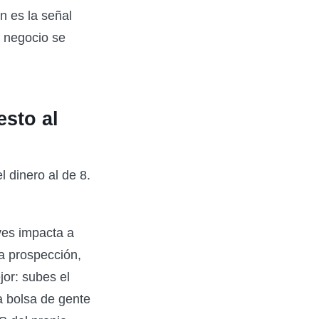
 es la señal
 negocio se
esto al
l dinero al de 8.
ves impacta a
la prospección,
or: subes el
a bolsa de gente