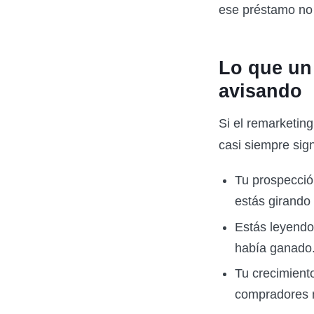
ese préstamo no 
Lo que un
avisando
Si el remarketin
casi siempre sign
Tu prospección
estás girando
Estás leyendo 
había ganado
Tu crecimient
compradores n