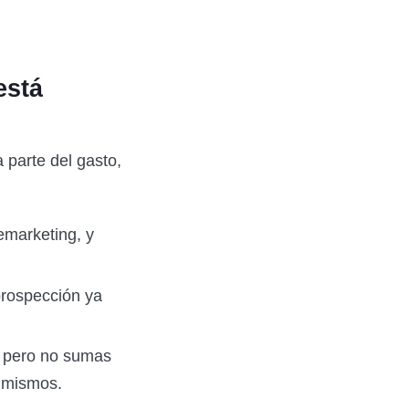
está
 parte del gasto,
emarketing, y
prospección ya
, pero no sumas
s mismos.