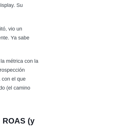
isplay. Su
itó, vio un
iente. Ya sabe
la métrica con la
prospección
 con el que
udo (el camino
n ROAS (y