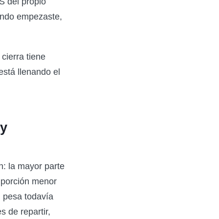
S del propio
ando empezaste,
cierra tiene
está llenando el
 y
n: la mayor parte
 porción menor
n pesa todavía
 de repartir,