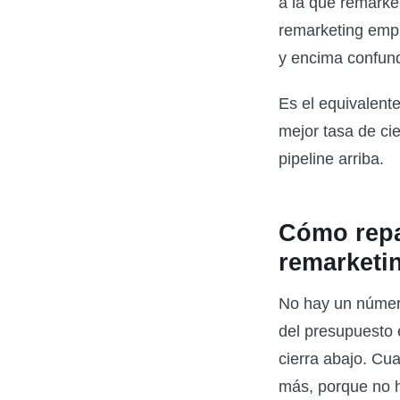
a la que remarke
remarketing emp
y encima confund
Es el equivalente
mejor tasa de cie
pipeline arriba.
Cómo repa
remarketi
No hay un número
del presupuesto 
cierra abajo. Cu
más, porque no h