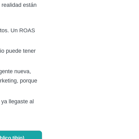
 realidad están
intos. Un ROAS
io puede tener
 gente nueva,
rketing, porque
ya llegaste al
lico tibio)